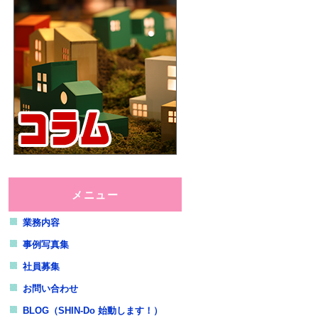
2016年11月7日
【お仕事・事例】草むしり・整地もお任
せください！
最新情報
掲載しました。
2016年11月1日
応援しています！◆シャイン・オン！
キッズ◆
最新情報
掲載しました。
2016年08月11日
夏季休暇のご案内◆暑中お見舞い申し上
げます！◆
メニュー
最新情報
掲載しました。
業務内容
2016年06月30日
西武ライオンズ応援しています！（ライ
事例写真集
オンズフェスティバルズ2016）
最新情報
掲載しました。
社員募集
お問い合わせ
2016年05月19日
公式サイト公開
BLOG（SHIN-Do 始動します！）
最新情報
掲載しました。