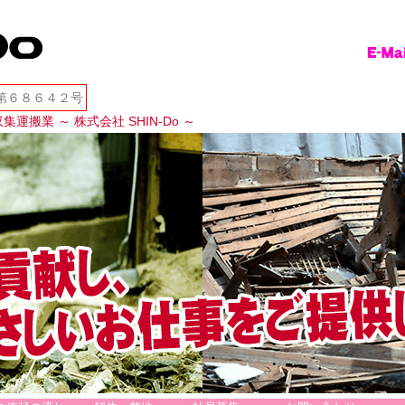
o｜総合解体業・残
第６８６４２号
～ 埼玉・東京～
業 ～ 株式会社 SHIN-Do ～