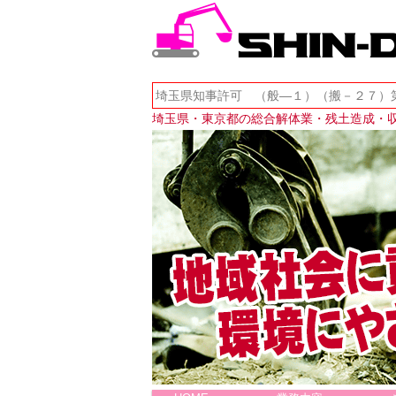
株式会社SHIN-D
埼玉県知事許可 （般―１）（搬－２７）
土造成・収集運搬業 
埼玉県・東京都の総合解体業・残土造成・収集運搬