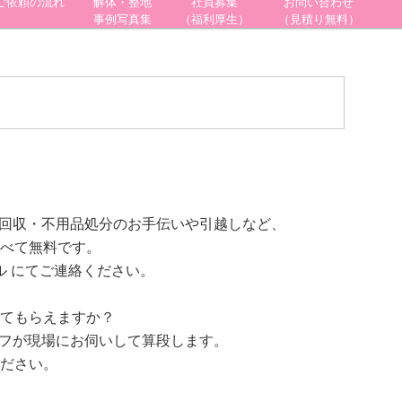
ご依頼の流れ
解体・整地
社員募集
お問い合わせ
事例写真集
（福利厚生）
（見積り無料）
品回収・不用品処分のお手伝いや引越しなど、
べて無料です。
メール にてご連絡ください。
してもらえますか？
ッフが現場にお伺いして算段します。
ださい。