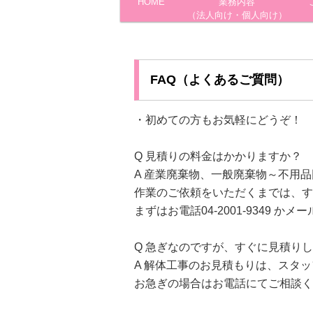
HOME
メインコンテンツへ移動
サブコンテンツへ移動
業務内容
メインメニュー
（法人向け・個人向け）
FAQ（よくあるご質問）
・初めての方もお気軽にどうぞ！
Q 見積りの料金はかかりますか？
A 産業廃棄物、一般廃棄物～不用
作業のご依頼をいただくまでは、す
まずはお電話04-2001-9349 か
Q 急ぎなのですが、すぐに見積り
A 解体工事のお見積もりは、スタ
お急ぎの場合はお電話にてご相談く